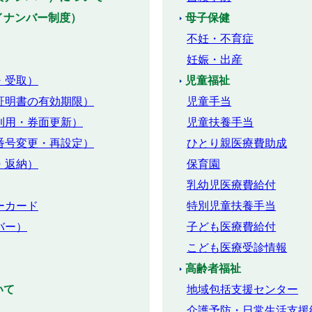
イナンバー制度）
母子保健
不妊・不育症
妊娠・出産
・受取）
児童福祉
証明書の有効期限）
児童手当
利用・券面更新）
児童扶養手当
番号変更・再設定）
ひとり親医療費助成
・返納）
保育園
乳幼児医療費給付
ーカード
特別児童扶養手当
バー）
子ども医療費給付
こども医療受診情報
高齢者福祉
いて
地域包括支援センター
介護予防・日常生活支援