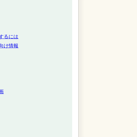
するには
向け情報
画