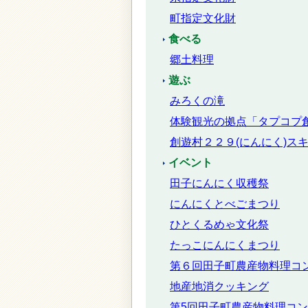
町指定文化財
食べる
郷土料理
遊ぶ
みろくの滝
体験観光の拠点「タプコプ
創遊村２２９(にんにく)ス
イベント
田子にんにく収穫祭
にんにくとべごまつり
ひとくるめゃ文化祭
たっこにんにくまつり
第６回田子町農産物料理コ
地産地消クッキング
第5回田子町農産物料理コ