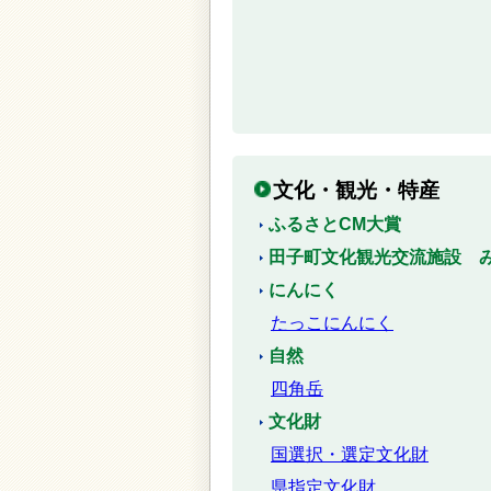
文化・観光・特産
ふるさとCM大賞
田子町文化観光交流施設 
にんにく
たっこにんにく
自然
四角岳
文化財
国選択・選定文化財
県指定文化財