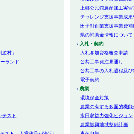
上郷公民館農産加工実習
チャレンジ支援事業成果
田子町創業支援事業費補
県の補助金情報について
入札・契約
創遊村」
入札参加資格審査申請
キーランド
公共工事発注見通し
公共工事の入札過程及び
電子契約
農業
環境保全対策
農業の有する多面的機能
ンテスト
水田収益力強化ビジョン
農業振興地域整備計画
ンテスト 入賞作品が決定し
青色申告