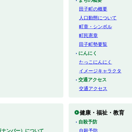
まちの概要
田子町の概要
人口動態について
町章・シンボル
町民憲章
田子町勢要覧
にんにく
たっこにんにく
イメージキャラクタ
交通アクセス
交通アクセス
健康・福祉・教育
自殺予防
仮ナンバー）について
自殺予防