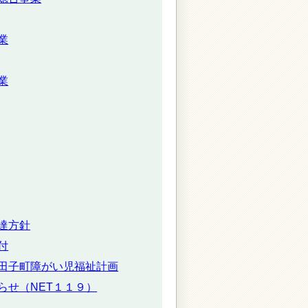
業
業
達方針
付
田子町障がい児福祉計画
らせ（NET１１９）