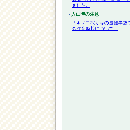
ました。
入山時の注意
「キノコ採り等の遭難事故
の注意喚起について」