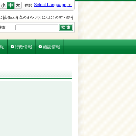
文字を小さく
文字を元に戻す
文字を大きく
Select Language
▼
報
行政情報
施設情報