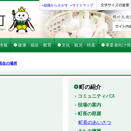
組織からさがす
サイトマップ
情報
健康・福祉・教育
文化・観光・特産
事業者向け情
現在の場所
町の紹介
コミュニティバス
役場の案内
町長の部屋
町長のあいさつ