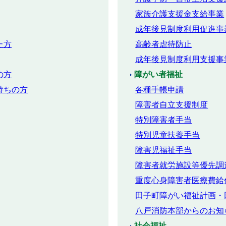
家族介護支援金支給事業
成年後見制度利用促進事
た方
高齢者虐待防止
成年後見制度利用支援事
の方
障がい者福祉
持ちの方
各種手帳申請
障害者自立支援制度
特別障害者手当
特別児童扶養手当
障害児福祉手当
障害者就労施設等優先調
重度心身障害者医療費給
田子町障がい福祉計画・
八戸消防本部からのお知
社会福祉