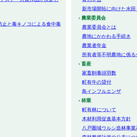
新市場開拓に向けた水田
農業委員会
防止と毒キノコによる食中毒
農業委員会とは
農地にかかわる手続き
農業者年金
所有者等不明農地に係る
畜産
家畜飼養頭羽数
町有牛の貸付
鳥インフルエンザ
林業
町有林について
木材利用促進基本方針
八戸圏域ウルシ造林事業