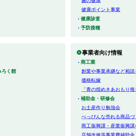
歯の健康
健康ポイント事業
健康診査
予防接種
事業者向け情報
商工業
みろく館
創業や事業承継など相談
価格転嫁
「青の煌めきあおもり推
補助金・研修会
お土産作り勉強会
べっぴんな売れる商品づ
商工振興課・産業振興課
店舗改修等事業費補助金