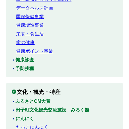
データヘルス計画
国保保健事業
健康増進事業
栄養・食生活
歯の健康
健康ポイント事業
健康診査
予防接種
文化・観光・特産
ふるさとCM大賞
田子町文化観光交流施設 みろく館
にんにく
たっこにんにく