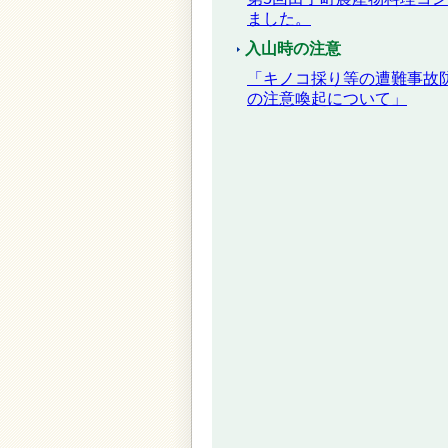
ました。
入山時の注意
「キノコ採り等の遭難事故
の注意喚起について」