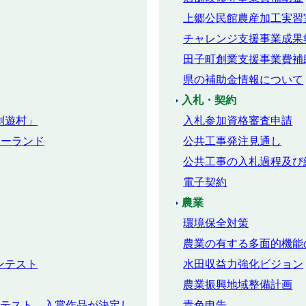
上郷公民館農産加工実習
チャレンジ支援事業成果
田子町創業支援事業費補
県の補助金情報について
入札・契約
創遊村」
入札参加資格審査申請
キーランド
公共工事発注見通し
公共工事の入札過程及び
電子契約
農業
環境保全対策
農業の有する多面的機能
ンテスト
水田収益力強化ビジョン
農業振興地域整備計画
ンテスト 入賞作品が決定し
青色申告