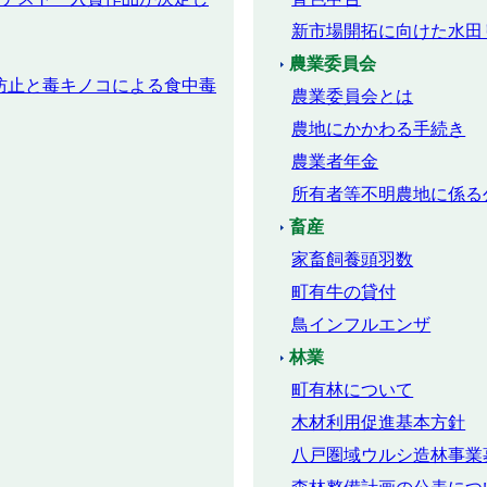
新市場開拓に向けた水田
農業委員会
防止と毒キノコによる食中毒
農業委員会とは
農地にかかわる手続き
農業者年金
所有者等不明農地に係る
畜産
家畜飼養頭羽数
町有牛の貸付
鳥インフルエンザ
林業
町有林について
木材利用促進基本方針
八戸圏域ウルシ造林事業