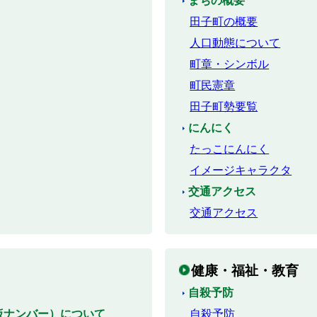
まちの概要
田子町の概要
人口動態について
町章・シンボル
町民憲章
田子町勢要覧
にんにく
たっこにんにく
イメージキャラクタ
交通アクセス
交通アクセス
健康・福祉・教育
自殺予防
仮ナンバー）について
自殺予防