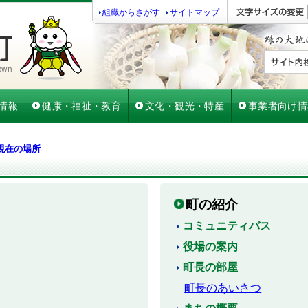
組織からさがす
サイトマップ
情報
健康・福祉・教育
文化・観光・特産
事業者向け情
現在の場所
町の紹介
コミュニティバス
役場の案内
町長の部屋
町長のあいさつ