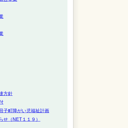
業
業
達方針
付
田子町障がい児福祉計画
らせ（NET１１９）