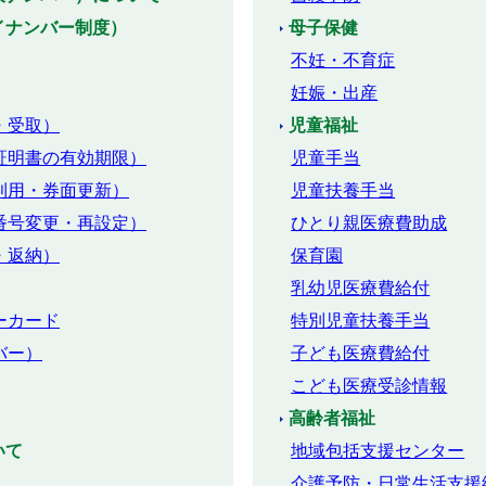
イナンバー制度）
母子保健
不妊・不育症
妊娠・出産
・受取）
児童福祉
証明書の有効期限）
児童手当
利用・券面更新）
児童扶養手当
番号変更・再設定）
ひとり親医療費助成
・返納）
保育園
乳幼児医療費給付
ーカード
特別児童扶養手当
バー）
子ども医療費給付
こども医療受診情報
高齢者福祉
いて
地域包括支援センター
介護予防・日常生活支援