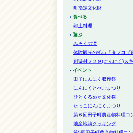
町指定文化財
食べる
郷土料理
遊ぶ
みろくの滝
体験観光の拠点「タプコプ
創遊村２２９(にんにく)ス
イベント
田子にんにく収穫祭
にんにくとべごまつり
ひとくるめゃ文化祭
たっこにんにくまつり
第６回田子町農産物料理コ
地産地消クッキング
第5回田子町農産物料理コ