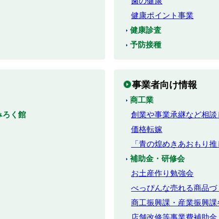
歯の健康
健康ポイント事業
健康診査
予防接種
事業者向け情報
商工業
みろく館
創業や事業承継など相談
価格転嫁
「青の煌めきあおもり推
補助金・研修会
お土産作り勉強会
べっぴんな売れる商品づ
商工振興課・産業振興課
店舗改修等事業費補助金