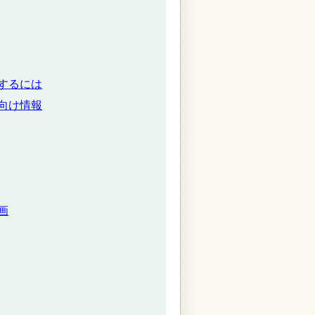
するには
向け情報
画