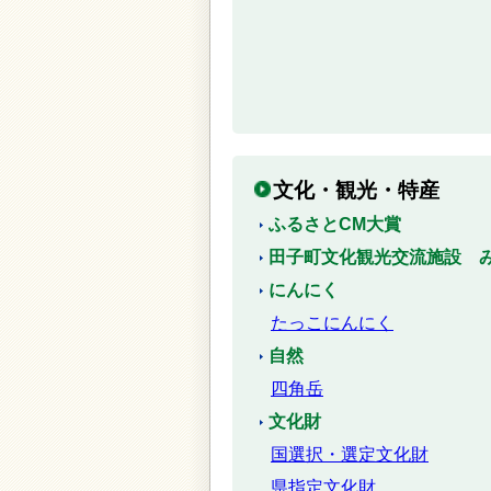
文化・観光・特産
ふるさとCM大賞
田子町文化観光交流施設 
にんにく
たっこにんにく
自然
四角岳
文化財
国選択・選定文化財
県指定文化財