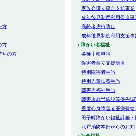
家族介護支援金支給事業
成年後見制度利用促進事
た方
高齢者虐待防止
成年後見制度利用支援事
の方
障がい者福祉
持ちの方
各種手帳申請
障害者自立支援制度
特別障害者手当
特別児童扶養手当
障害児福祉手当
障害者就労施設等優先調
重度心身障害者医療費給
田子町障がい福祉計画・
八戸消防本部からのお知
社会福祉