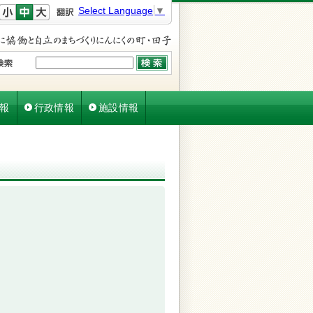
文字を小さく
文字を元に戻す
文字を大きく
Select Language
▼
報
行政情報
施設情報