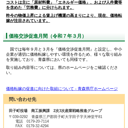
コストは主に「原材料費」「エネルギー価格」、および人件費等
を含めた「労務費」に分けられます。
昨今の物価上昇による賃上げ機運の高まりにより、現在、価格転
嫁が注目されています。
価格交渉促進月間（令和７年３月）
国では毎年９月と３月を『価格交渉促進月間』と設定し、中小
企業が適切に価格転嫁しやすい環境を作るため、様々な取り組み
を実施しており、青森県においても同様です。
取り組み内容等については、県のホームページをご確認くださ
い。
価格転嫁の促進に向けた取組について - 青森県庁ホームページ
問い合わせ先
田子町役場 商工振興課 2次3次産業戦略推進グループ
〒
039-0292
青森県三戸郡田子町大字田子字天神堂平81
電話
0179-20-7114
FAX
0179-32-4294