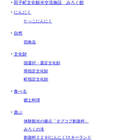
田子町文化観光交流施設 みろく館
にんにく
たっこにんにく
自然
四角岳
文化財
国選択・選定文化財
県指定文化財
町指定文化財
食べる
郷土料理
遊ぶ
体験観光の拠点「タプコプ創遊村」
みろくの滝
創遊村２２９(にんにく)スキーランド