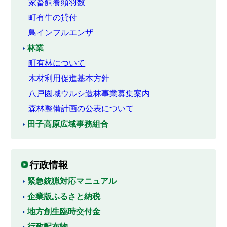
家畜飼養頭羽数
町有牛の貸付
鳥インフルエンザ
林業
町有林について
木材利用促進基本方針
八戸圏域ウルシ造林事業募集案内
森林整備計画の公表について
田子高原広域事務組合
行政情報
緊急銃猟対応マニュアル
企業版ふるさと納税
地方創生臨時交付金
行政配布物