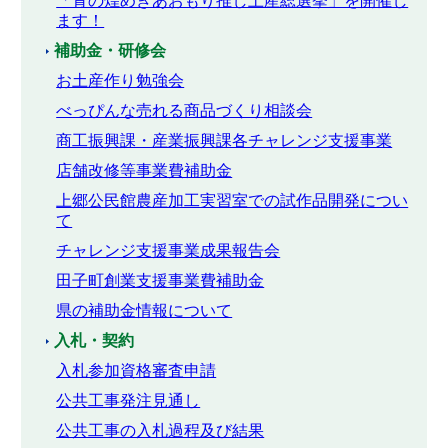
「青の煌めきあおもり推し土産総選挙」を開催し
ます！
補助金・研修会
お土産作り勉強会
べっぴんな売れる商品づくり相談会
商工振興課・産業振興課各チャレンジ支援事業
店舗改修等事業費補助金
上郷公民館農産加工実習室での試作品開発につい
て
チャレンジ支援事業成果報告会
田子町創業支援事業費補助金
県の補助金情報について
入札・契約
入札参加資格審査申請
公共工事発注見通し
公共工事の入札過程及び結果