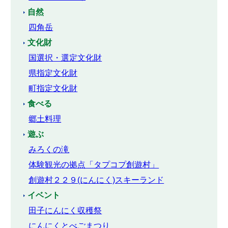
自然
四角岳
文化財
国選択・選定文化財
県指定文化財
町指定文化財
食べる
郷土料理
遊ぶ
みろくの滝
体験観光の拠点「タプコプ創遊村」
創遊村２２９(にんにく)スキーランド
イベント
田子にんにく収穫祭
にんにくとべごまつり