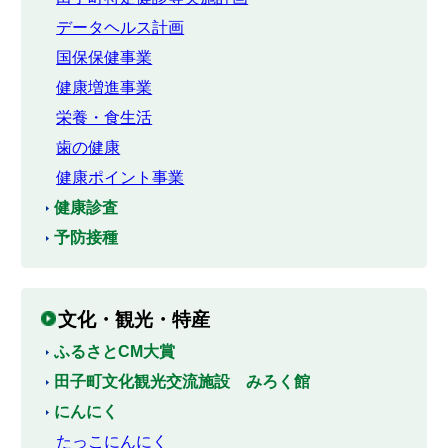
データヘルス計画
国保保健事業
健康増進事業
栄養・食生活
歯の健康
健康ポイント事業
健康診査
予防接種
文化・観光・特産
ふるさとCM大賞
田子町文化観光交流施設 みろく館
にんにく
たっこにんにく