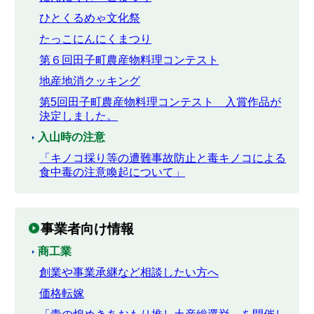
ひとくるめゃ文化祭
たっこにんにくまつり
第６回田子町農産物料理コンテスト
地産地消クッキング
第5回田子町農産物料理コンテスト 入賞作品が
決定しました。
入山時の注意
「キノコ採り等の遭難事故防止と毒キノコによる
食中毒の注意喚起について」
事業者向け情報
商工業
創業や事業承継など相談したい方へ
価格転嫁