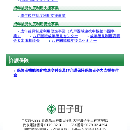
成年後見制度利用支援事業
成年後見制度利用支援事業
成年後見制度利用促進事業
成年後見制度利用促進事業（八戸圏域連携中枢都市圏事
業）
八戸圏域成年後見センター
成年後見制度説明
会＆出張相談会
八戸圏域成年後見セミナー
介護保険
保険者機能強化推進交付金及び介護保険保険者努力支援交付
金
〒039-0292 青森県三戸郡田子町大字田子字天神堂平81
代表電話番号:0179-32-3111 FAX番号:0179-32-4294
開庁時間(平日）：午前８時１５分から午後５時まで