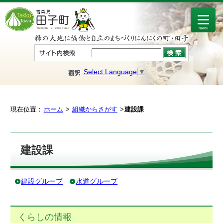
menu
Select Language
▼
現在位置：
ホーム
組織からさがす
建設課
建設課
建設グループ
水道グループ
くらしの情報