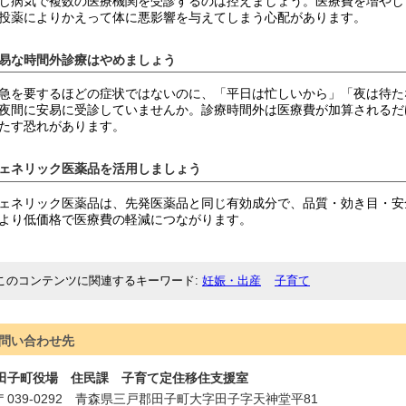
じ病気で複数の医療機関を受診するのは控えましょう。医療費を増やし
投薬によりかえって体に悪影響を与えてしまう心配があります。
易な時間外診療はやめましょう
急を要するほどの症状ではないのに、「平日は忙しいから」「夜は待た
夜間に安易に受診していませんか。診療時間外は医療費が加算されるだ
たす恐れがあります。
ェネリック医薬品を活用しましょう
ェネリック医薬品は、先発医薬品と同じ有効成分で、品質・効き目・安
より低価格で医療費の軽減につながります。
このコンテンツに関連するキーワード
妊娠・出産
子育て
問い合わせ先
田子町役場 住民課 子育て定住移住支援室
〒
039-0292
青森県三戸郡田子町大字田子字天神堂平81