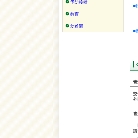
予防接種
■
●
教育
●
幼稚園
■
●
●
青
交
外
青
医
請