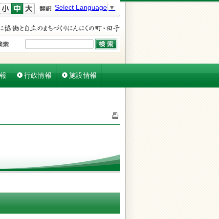
文字を小さく
文字を元に戻す
文字を大きく
Select Language
▼
報
行政情報
施設情報