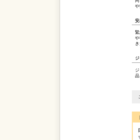
同
や
安
緊
や
き
ジ
ジ
品