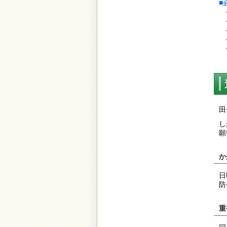
■
●
●
●
●
田
し
願
か
日
防
重