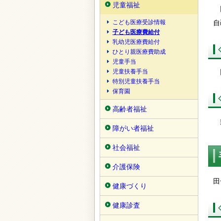
児童福祉
田
こども医療受診情報
自
子ども医療費給付
乳幼児医療費給付
ひとり親医療費助成
児童手当
児童扶養手当
田
特別児童扶養手当
保育園
高齢者福祉
病
障がい者福祉
社会福祉
介護保険
田
健康づくり
健康診査