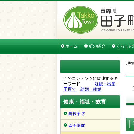
ホーム
町の紹介
くらしの
現在
このコンテンツに関連するキ
ーワード
妊娠・出産
子育て
結婚・離婚
健康・福祉・教育
自殺予防
母子保健