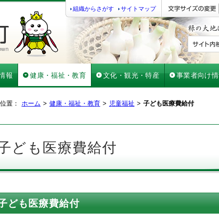
組織からさがす
サイトマップ
情報
健康・福祉・教育
文化・観光・特産
事業者向け情
位置：
ホーム
健康・福祉・教育
児童福祉
子ども医療費給付
子ども医療費給付
子ども医療費給付