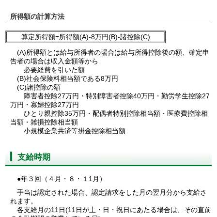
所得額の計算方法
算定所得額=所得額(A)-8万円(B)-諸控除(C)
(A)所得額とは給与所得者の場合は給与所得控除後の額、確定申
告者の場合は収入金額等から
必要経費を引いた額
(B)社会保険料相当額である8万円
(C)諸控除の額
障害者控除27万円・特別障害者控除40万円・勤労学生控除27
万円・寡婦控除27万円
ひとり親控除35万円・配偶者特別控除相当額・医療費控除相
当額・雑損控除相当額
小規模企業共済等掛金控除相当額
支給時期
●年３回（４月・８・１1月）
手当は認定された場合、認定請求をした月の翌月分から支給さ
れます。
各支給月の11日(11日が土・日・祝日にあたる場合は、その直前