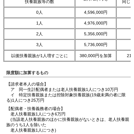
扶養親族等の数
同じ
0人
4,596,000円
6
1人
4,976,000円
6
2人
5,356,000円
6
3人
5,736,000円
6
以後扶養親族が1人増すごとに
380,000円を加算
21
限度額に加算するもの
【請求者本人の場合】
ア 同一生計配偶者または老人扶養親族1人につき10万円
イ 特定扶養親族または控除対象扶養親族(19歳未満の者に限
る)1人につき25万円
【配偶者・扶養義務者の場合】
老人扶養親族1人につき6万円
(当該老人扶養親族のほかに扶養親族がないときは、老人扶養親
族のうち1人を除いた
老人扶養親族1人につき)