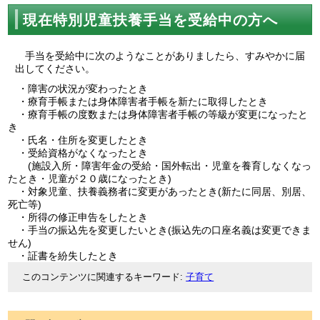
現在特別児童扶養手当を受給中の方へ
手当を受給中に次のようなことがありましたら、すみやかに届
出してください。
・障害の状況が変わったとき
・療育手帳または身体障害者手帳を新たに取得したとき
・療育手帳の度数または身体障害者手帳の等級が変更になったと
き
・氏名・住所を変更したとき
・受給資格がなくなったとき
(施設入所・障害年金の受給・国外転出・児童を養育しなくなっ
たとき・児童が２０歳になったとき)
・対象児童、扶養義務者に変更があったとき(新たに同居、別居、
死亡等)
・所得の修正申告をしたとき
・手当の振込先を変更したいとき(振込先の口座名義は変更できま
せん)
・証書を紛失したとき
このコンテンツに関連するキーワード
子育て