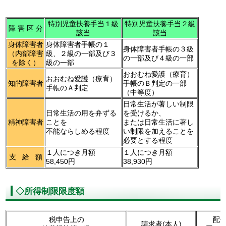
特別児童扶養手当１級
特別児童扶養手当２級
障 害 区 分
該当
該当
身体障害者
身体障害者手帳の１
身体障害者手帳の３級
（内部障害
級、２級の一部及び３
の一部及び４級の一部
を除く）
級の一部
おおむね愛護（療育）
おおむね愛護（療育）
知的障害者
手帳のＢ判定の一部
手帳のＡ判定
（中等度）
日常生活が著しい制限
日常生活の用を弁ずる
を受けるか、
精神障害者
ことを
または日常生活に著し
不能ならしめる程度
い制限を加えることを
必要とする程度
１人につき月額
１人につき月額
支 給 額
58,450円
38,930円
◇所得制限限度額
税申告上の
配
請求者(本人)