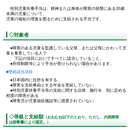
特別児童扶養手当は、精神または身体が障害の状態にある20歳
未満の児童について、
児童の福祉の増進を図るために支給される手当です。
◇対象者
●障害のある児童を監護している父母、または父母にかわって児
童を養育している人で
下記の項目においてすべてに該当していること。
●所得制限等により手当が受けられない場合があります。
■受給該当項目
●日本国内に住所を有する
●障害を支給事由とする年金を受給していない
●特別児童扶養手当等の支給に関する法律、施行令、別に定める
程度の障害がある
●障害児が児童福祉施設等に措置されていない
◇等級と支給額
（おおむね以下のとおり。ただし、内部障害
は診断書により認定。）