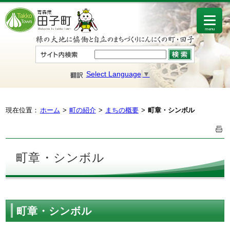
menu
Select Language
▼
現在位置：
ホーム
町の紹介
まちの概要
町章・シンボル
町章・シンボル
町章・シンボル