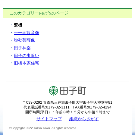
このカテゴリー内の他のページ
躄機
十一面観音像
弥勒菩薩像
田子神楽
田子の虫追い
旧橋本家住宅
〒039-0292 青森県三戸郡田子町大字田子字天神堂平81
代表電話番号:0179-32-3111 FAX番号:0179-32-4294
開庁時間(平日）：午前８時１５分から午後５時まで
サイトマップ
組織からさがす
©Copyright 2022 Takko Town. All rights reserved.