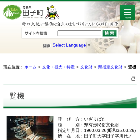
menu
Select Language
▼
現在位置：
ホーム
文化・観光・特産
文化財
県指定文化財
躄機
躄機
呼 び 方：いざりばた
種 別：県有形民俗文化財
指定年月日：1960.03.26(昭和35.03.26)
所 在 地：田子町大字田子字川代ノ