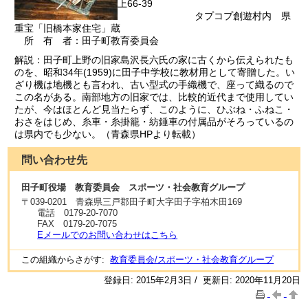
上66-39
タプコプ創遊村内 県
重宝「旧橋本家住宅」蔵
所 有 者：田子町教育委員会
解説：田子町上野の旧家島沢長六氏の家に古くから伝えられたも
のを、昭和34年(1959)に田子中学校に教材用として寄贈した。い
ざり機は地機とも言われ、古い型式の手織機で、座って織るので
この名がある。南部地方の旧家では、比較的近代まで使用してい
たが、今はほとんど見当たらず、このように、ひぶね・ふねこ・
おさをはじめ、糸車・糸掛籠・紡錘車の付属品がそろっているの
は県内でも少ない。（青森県HPより転載）
問い合わせ先
田子町役場 教育委員会 スポーツ・社会教育グループ
〒
039-0201
青森県三戸郡田子町大字田子字柏木田169
電話
0179-20-7070
FAX
0179-20-7075
Eメールでのお問い合わせはこちら
この組織からさがす:
教育委員会/スポーツ・社会教育グループ
登録日: 2015年2月3日 / 更新日: 2020年11月20日