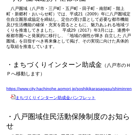
八戸圏域（八戸市・三戸町・五戸町・田子町・南部町・階上
町・新郷村・おいらせ町）では、平成21（2009）年に八戸圏域定
住自立圏形成協定を締結し、定住の受け皿として必要な都市機能
及び生活機能の確保・充実を図るとともに、魅力あふれる地域づ
くりを推進してきました。 平成29（2017）年3月には、連携中
枢都市圏へと発展的に移行し、「地域の個性が輝き 自立した 八戸
圏域」を目指すべき将来像として掲げ、その実現に向けた具体的
な取組を推進しています。
・まちづくりインターン助成金
（八戸市のＨ
Ｐへ移動します）
https://www.city.hachinohe.aomori.jp/soshikikarasagasu/shiminren
まちづくりインターン助成金パンフレット
・
八戸圏域住民活動保険制度のお知ら
せ