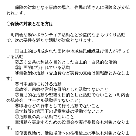
保険の対象となる事故の場合、住民の皆さんに保険金が支払
われます。
〇保険の対象となる方は
町内会活動やボランティア活動など公益的なまちづくり活動
で、次の要件を満たす活動が対象となります。
①自主的に構成された団体や地域住民組織及び個人が行って
いる活動
②広く公共の利益を目的とした自主的・自発的な活動
③計画的に行われている活動
④無報酬の活動（交通費など実費の支給は無報酬とみなしま
す）
⑤日本国内における活動
⑥政治、宗教や営利を目的とした活動でないこと
⑦自助的な活動や懇親を目的とした活動でないこと（町内会
の親睦会、サークル活動等でないこと）
⑧職場などの行事として行う活動でないこと
⑨学校等の管理下の児童生徒の活動でないこと
⑩危険度の高い活動でないこと
⑪活動を実施するための役員会や実行委員会も対象となりま
す。
⑫傷害保険は、活動場所への往復途上の事故も対象となりま