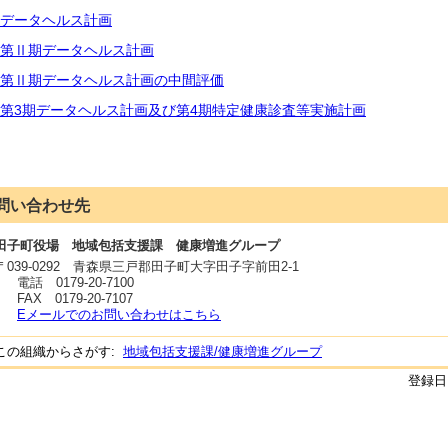
データヘルス計画
第Ⅱ期データヘルス計画
第Ⅱ期データヘルス計画の中間評価
第3期データヘルス計画及び第4期特定健康診査等実施計画
問い合わせ先
田子町役場 地域包括支援課 健康増進グループ
〒
039-0292
青森県三戸郡田子町大字田子字前田2-1
電話
0179-20-7100
FAX
0179-20-7107
Eメールでのお問い合わせはこちら
この組織からさがす:
地域包括支援課/健康増進グループ
登録日: