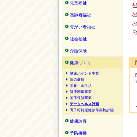
児童福祉
高齢者福祉
障がい者福祉
社会福祉
介護保険
健康づくり
健康ポイント事業
歯の健康
栄養・食生活
健康増進事業
国保保健事業
データヘルス計画
田子町特定健診等実施計画
健康診査
予防接種