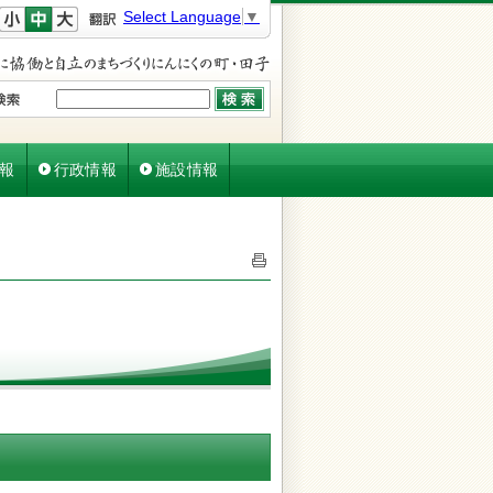
文字を小さく
文字を元に戻す
文字を大きく
Select Language
▼
報
行政情報
施設情報