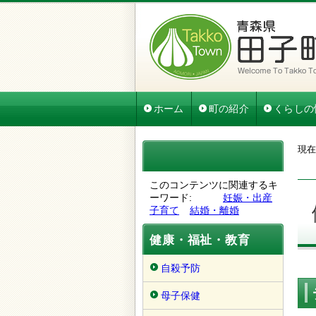
ホーム
町の紹介
くらしの
現在
このコンテンツに関連するキ
ーワード
妊娠・出産
子育て
結婚・離婚
健康・福祉・教育
自殺予防
母子保健