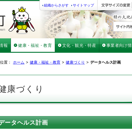
組織からさがす
サイトマップ
情報
健康・福祉・教育
文化・観光・特産
事業者向け情
位置：
ホーム
健康・福祉・教育
健康づくり
データヘルス計画
健康づくり
データヘルス計画