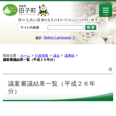
menu
Select Language
▼
現在位置：
ホーム
行政情報
議会
議事録
議案審議結果一覧（平成２６年分）
議案審議結果一覧（平成２６年
分）