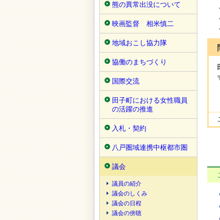
熊の異常出没について
映画監督 相米慎二
地域おこし協力隊
協働のまちづくり
国際交流
田子町における女性職員
の活躍の推進
入札・契約
八戸圏域連携中枢都市圏
議会
議員の紹介
議会のしくみ
議会の日程
議会の傍聴