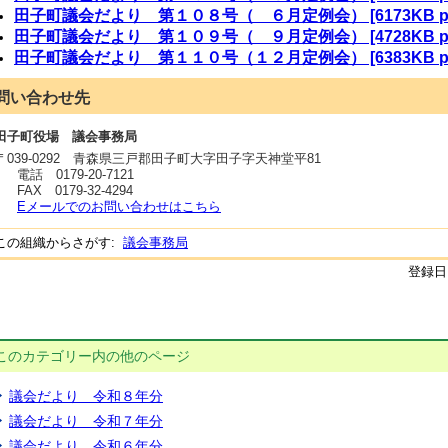
田子町議会だより 第１０８号（ ６月定例会） [6173KB p
田子町議会だより 第１０９号（ ９月定例会） [4728KB p
田子町議会だより 第１１０号（１２月定例会） [6383KB p
問い合わせ先
田子町役場 議会事務局
〒
039-0292
青森県三戸郡田子町大字田子字天神堂平81
電話
0179-20-7121
FAX
0179-32-4294
Eメールでのお問い合わせはこちら
この組織からさがす:
議会事務局
登録日:
このカテゴリー内の他のページ
議会だより 令和８年分
議会だより 令和７年分
議会だより 令和６年分