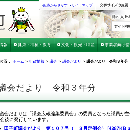
組織からさがす
サイトマップ
情報
健康・福祉・教育
文化・観光・特産
事業者向け情
位置：
ホーム
行政情報
議会
議会だより
議会だより 令和３年分
議会だより 令和３年分
議会だよりは「議会広報編集委員会」の委員となった議員が主
会後に発行しています。
田子町議会だより 第１０７号（ ３月定例会） [4387KB p