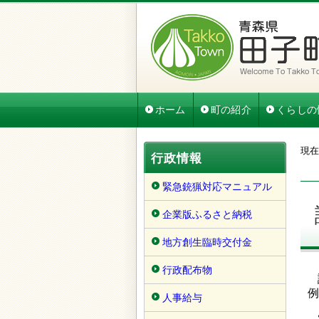
ホーム
町の紹介
くらしの
現在
行政情報
緊急銃猟対応マニュアル
企業版ふるさと納税
地方創生臨時交付金
行政配布物
例
人事給与