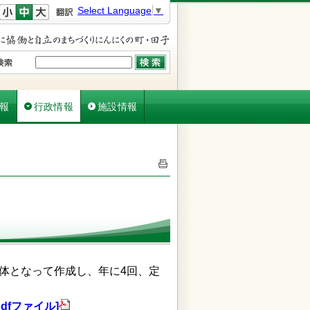
文字を小さく
文字を元に戻す
文字を大きく
Select Language
▼
報
行政情報
施設情報
体となって作成し、年に4回、定
dfファイル]