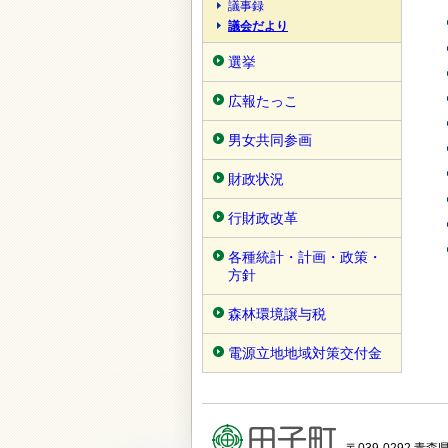
議事録
議会だより
選挙
広報たっこ
男女共同参画
財政状況
行財政改革
各種統計・計画・政策・
方針
森林環境譲与税
電源立地地域対策交付金
〒039-0292 