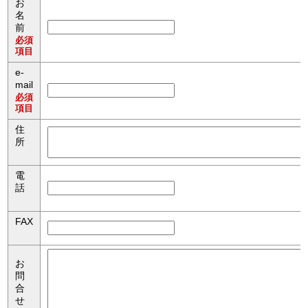
お
名
前
必須
項目
e-
mail
必須
項目
住
所
電
話
FAX
お
問
合
せ