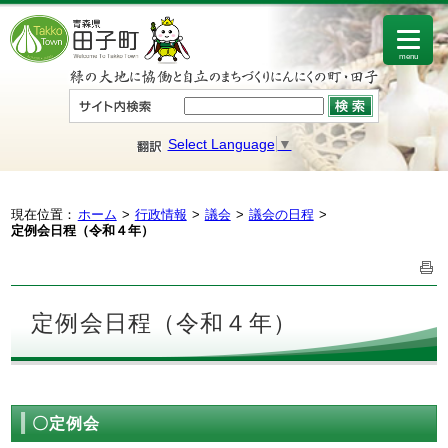
menu
Select Language
▼
現在位置：
ホーム
行政情報
議会
議会の日程
定例会日程（令和４年）
定例会日程（令和４年）
〇定例会