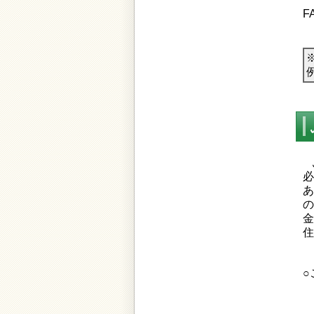
F
必
あ
の
金
住
○