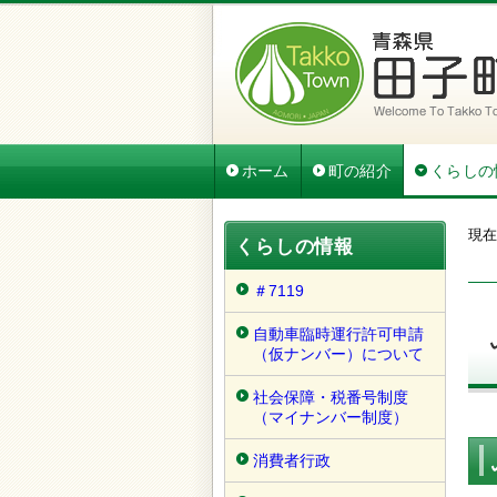
ホーム
町の紹介
くらしの
現在
くらしの情報
＃7119
自動車臨時運行許可申請
（仮ナンバー）について
社会保障・税番号制度
（マイナンバー制度）
消費者行政