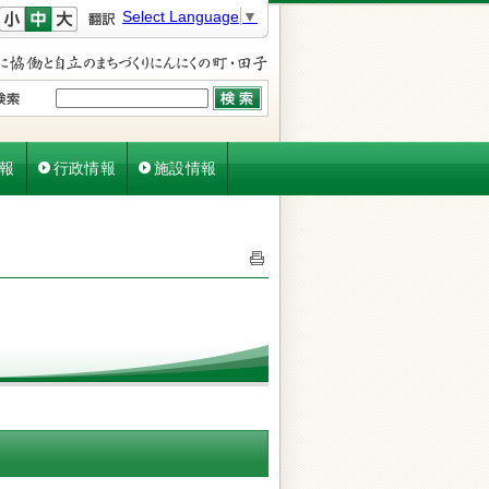
文字を小さく
文字を元に戻す
文字を大きく
Select Language
▼
報
行政情報
施設情報