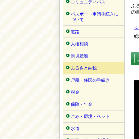
コミュニティバス
ふ
の
パスポート申請手続きに
ついて
ふ
道路
総
人権相談
県境産廃
ふるさと納税
戸籍・住民の手続き
税金
保険・年金
ごみ・環境・ペット
水道