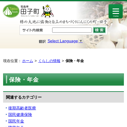
menu
Select Language
▼
現在位置：
ホーム
くらしの情報
保険・年金
保険・年金
関連するカテゴリー
後期高齢者医療
国民健康保険
国民年金