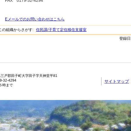
FAX
0179-32-4294
Eメールでのお問い合わせはこちら
この組織からさがす:
住民課/子育て定住移住支援室
登録日:
青森県三戸郡田子町大字田子字天神堂平81
-32-4294
サイトマップ
５時まで