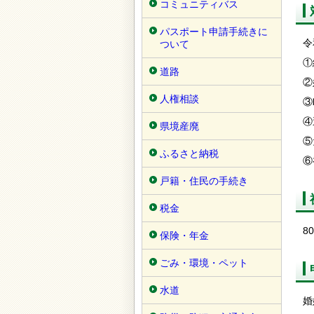
コミュニティバス
パスポート申請手続きに
令
ついて
①
道路
②
人権相談
③
④
県境産廃
⑤
ふるさと納税
⑥
戸籍・住民の手続き
税金
8
保険・年金
ごみ・環境・ペット
水道
婚