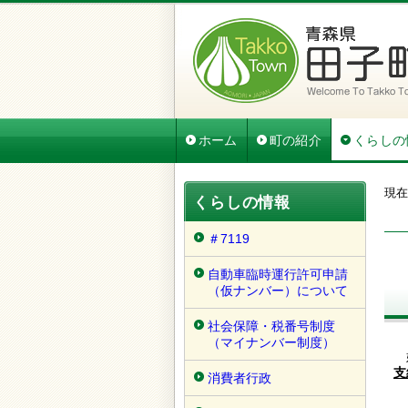
ホーム
町の紹介
くらしの
現在
くらしの情報
＃7119
自動車臨時運行許可申請
（仮ナンバー）について
社会保障・税番号制度
（マイナンバー制度）
婚
支
消費者行政