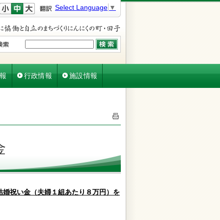
文字を小さく
文字を元に戻す
文字を大きく
Select Language
▼
報
行政情報
施設情報
金
結婚祝い金（夫婦１組あたり８万円）を