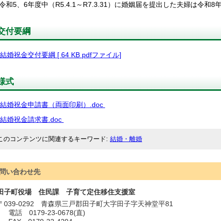
令和5、6年度中（R5.4.1～R7.3.31）に婚姻届を提出した夫婦は令和
交付要綱
結婚祝金交付要綱 [ 64 KB pdfファイル]
様式
結婚祝金申請書（両面印刷）.doc
結婚祝金請求書.doc
このコンテンツに関連するキーワード
結婚・離婚
問い合わせ先
田子町役場 住民課 子育て定住移住支援室
〒
039-0292
青森県三戸郡田子町大字田子字天神堂平81
電話
0179-23-0678(直)