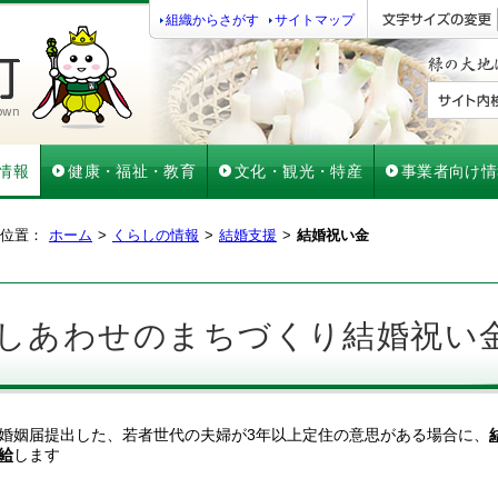
組織からさがす
サイトマップ
情報
健康・福祉・教育
文化・観光・特産
事業者向け情
位置：
ホーム
くらしの情報
結婚支援
結婚祝い金
しあわせのまちづくり結婚祝い
姻届提出した、若者世代の夫婦が3年以上定住の意思がある場合に、
給
します