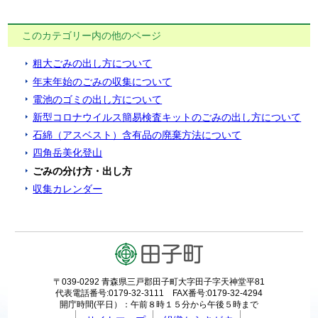
このカテゴリー内の他のページ
粗大ごみの出し方について
年末年始のごみの収集について
電池のゴミの出し方について
新型コロナウイルス簡易検査キットのごみの出し方について
石綿（アスベスト）含有品の廃棄方法について
四角岳美化登山
ごみの分け方・出し方
収集カレンダー
〒039-0292 青森県三戸郡田子町大字田子字天神堂平81
代表電話番号:0179-32-3111 FAX番号:0179-32-4294
開庁時間(平日）：午前８時１５分から午後５時まで