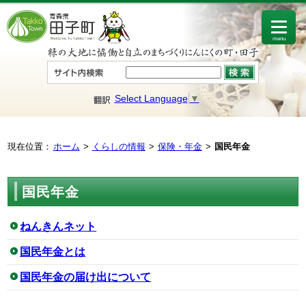
menu
Select Language
▼
現在位置：
ホーム
くらしの情報
保険・年金
国民年金
国民年金
ねんきんネット
国民年金とは
国民年金の届け出について