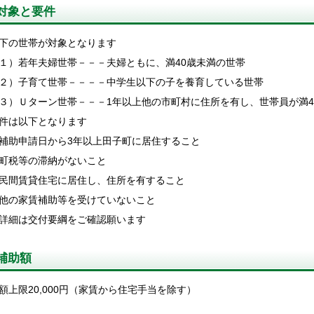
対象と要件
下の世帯が対象となります
１）若年夫婦世帯－－－夫婦ともに、満40歳未満の世帯
２）子育て世帯－－－－中学生以下の子を養育している世帯
３）Ｕターン世帯－－－1年以上他の市町村に住所を有し、世帯員が満4
件は以下となります
補助申請日から3年以上田子町に居住すること
町税等の滞納がないこと
民間賃貸住宅に居住し、住所を有すること
他の家賃補助等を受けていないこと
詳細は交付要綱をご確認願います
補助額
額上限20,000円（家賃から住宅手当を除す）