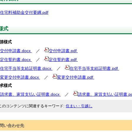
住宅料補助金交付要綱.pdf
様式
請様式
交付申請書.docx
／
交付申請書.pdf
定住誓約書.docx
／
定住誓約書.pdf
住宅手当等支給証明書.docx
／
住宅手当等支給証明書.pdf
変更交付申請書.docx
／
変更交付申請書.pdf
求様式
請求書、家賃支払い証明書.docx
／
請求書、家賃支払い証明書.pd
このコンテンツに関連するキーワード
住まい・引越し
問い合わせ先