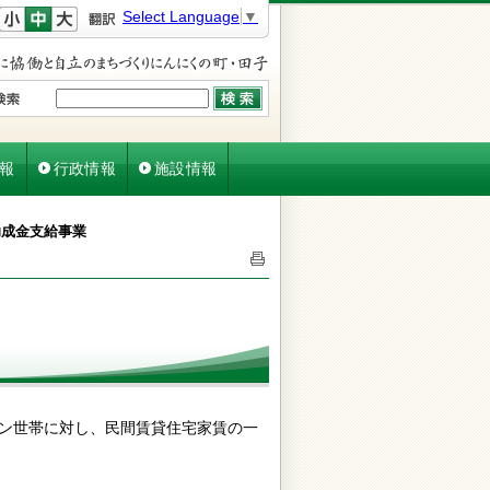
文字を小さく
文字を元に戻す
文字を大きく
Select Language
▼
報
行政情報
施設情報
助成金支給事業
ン世帯に対し、民間賃貸住宅家賃の一