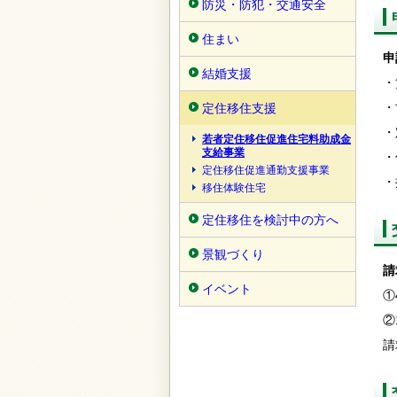
防災・防犯・交通安全
住まい
申
結婚支援
・
・
定住移住支援
・
若者定住移住促進住宅料助成金
支給事業
・
定住移住促進通勤支援事業
・
移住体験住宅
定住移住を検討中の方へ
景観づくり
請
イベント
①
②
請