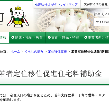
組織からさがす
サイトマップ
情報
健康・福祉・教育
文化・観光・特産
事業者向け情
位置：
ホーム
くらしの情報
定住移住支援
若者定住移住促進住宅料
若者定住移住促進住宅料補助金
では、定住人口の増加を図るため、若年夫婦世帯・子育て世帯・Ｕター
を補助します。