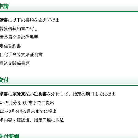
申請
請書
に以下の書類を添えて提出
賃貸借契約書の写し
世帯員全員の住民票
定住誓約書
住宅手当等支給証明書
振込先関係書類
交付
求書
に
家賃支払い証明書
を添付して、指定の期日までに提出
4～9月分を9月末までに提出
10～3月分を3月末までに提出
求内容を確認後、指定口座に振込
交付要綱