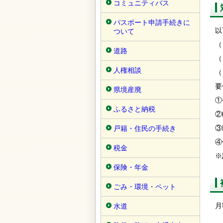
コミュニティバス
パスポート申請手続きに
以
ついて
（
道路
（
人権相談
（
要
県境産廃
①
ふるさと納税
②
③
戸籍・住民の手続き
④
税金
※
保険・年金
ごみ・環境・ペット
月
水道