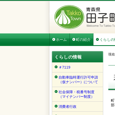
ホーム
町の紹介
くらしの
現在
くらしの情報
＃7119
自動車臨時運行許可申請
（仮ナンバー）について
社会保障・税番号制度
（マイナンバー制度）
町
部
消費者行政