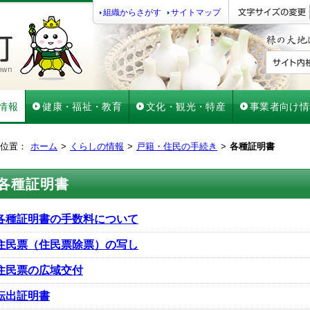
組織からさがす
サイトマップ
情報
健康・福祉・教育
文化・観光・特産
事業者向け情
位置：
ホーム
くらしの情報
戸籍・住民の手続き
各種証明書
各種証明書
各種証明書の手数料について
住民票（住民票除票）の写し
住民票の広域交付
転出証明書