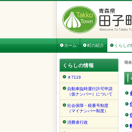
ホーム
町の紹介
くらしの
現在
くらしの情報
＃7119
自動車臨時運行許可申請
（仮ナンバー）について
社会保障・税番号制度
（マイナンバー制度）
消費者行政