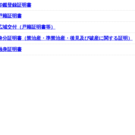
印鑑登録証明書
戸籍証明書
広域交付（戸籍証明書等）
身分証明書（禁治産・準禁治産・後見及び破産に関する証明）
独身証明書