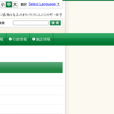
文字を小さく
文字を元に戻す
文字を大きく
Select Language
▼
報
行政情報
施設情報