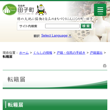
menu
Select Language
▼
現在位置：
ホーム
くらしの情報
戸籍・住民の手続き
戸籍届出
転籍届
転籍届
転籍届