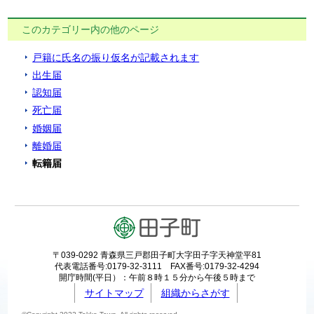
このカテゴリー内の他のページ
戸籍に氏名の振り仮名が記載されます
出生届
認知届
死亡届
婚姻届
離婚届
転籍届
〒039-0292 青森県三戸郡田子町大字田子字天神堂平81
代表電話番号:0179-32-3111 FAX番号:0179-32-4294
開庁時間(平日）：午前８時１５分から午後５時まで
サイトマップ
組織からさがす