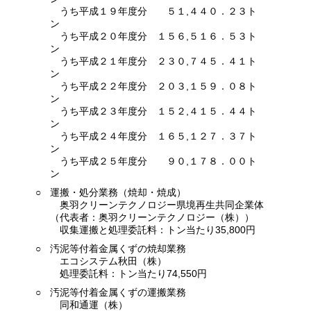
うち平成１９年度分 ５１,４４０．２３ト
ン
うち平成２０年度分 １５６,５１６．５３ト
ン
うち平成２１年度分 ２３０,７４５．４１ト
ン
うち平成２２年度分 ２０３,１５９．０８ト
ン
うち平成２３年度分 １５２,４１５．４４ト
ン
うち平成２４年度分 １６５,１２７．３７ト
ン
うち平成２５年度分 ９０,１７８．００ト
ン
○
運搬・処分業務（焼却・焼成）
奥羽クリーンテクノロジー県境再生共同企業体
（代表者：奥羽クリーンテクノロジー（株））
収集運搬と処理委託料：トン当たり35,800円
○
汚泥等付着金属くずの焼却業務
エコシステム秋田（株）
処理委託料：トン当たり74,550円
○
汚泥等付着金属くずの運搬業務
同和通運（株）