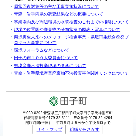
原状回復対策等の主な工事実施状況について
青森・岩手両県の調査結果などの概要について
事業場内及び周辺環境の水質検査のこれまでの概略について
現場の位置図や廃棄物の分布状況の図表・写真について
県境再生未来へのメッセージ推進事業・県境再生総合啓発プ
ログラム事業について
環境フォーラムなどについて
田子の声１００人委員会について
県境産廃不法投棄現場の見学について
青森・岩手県境産業廃棄物不法投棄事件関連リンクについて
〒039-0292 青森県三戸郡田子町大字田子字天神堂平81
代表電話番号:0179-32-3111 FAX番号:0179-32-4294
開庁時間(平日）：午前８時１５分から午後５時まで
サイトマップ
組織からさがす