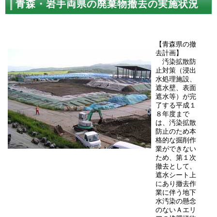
青森・岩手両県の廃棄物撤去の実施状況
【青森県の撤
去計画】
汚染拡散防
止対策（浸出
水処理施設、
遮水壁、表面
遮水等）が完
了する平成１
８年度まで
は、汚染拡散
防止のため本
格的な掘削作
業ができない
ため、第１次
撤去として、
遮水シート上
にあり撤去作
業に伴う地下
水汚染の懸念
のないＡエリ