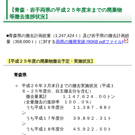
【青森・岩手両県の平成２５年度末までの廃棄物
等撤去進捗状況】
■青森県の撤去計画総量（1,247,424ｔ）及び岩手県の撤去計画総
量（358,000ｔ）に対する
両県の撤廃実績 [90KB pdfファイル]
【平成２５年度の廃棄物撤去予定・実施状況】
青森県
○
平成２６年３月末日までの撤去実施状況（平成１
６～２５年度分、自主撤去分を含む）
撤去量累計 １,１４７,６２４．００トン
（全量撤去の進捗率 １００．０％）
うち平成１６年度分 １１,３８７．８８ト
ン
うち平成１７年度分 ３９,８９２．３１ト
ン
うち平成１８年度分 ４５,９２２．５０ト
ン