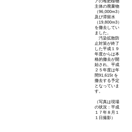
アの堆肥様物
主体の廃棄物
（96,000m3）
及び滞留水
（19,800m3）
を撤去してい
ました。
汚染拡散防
止対策が終了
した平成１９
年度からは本
格的撤去が開
始され、平成
２５年度は年
間91,615t を
撤去する予定
となっていま
す。
（写真は現場
の状況：平成
１７年８月１
１日撮影）