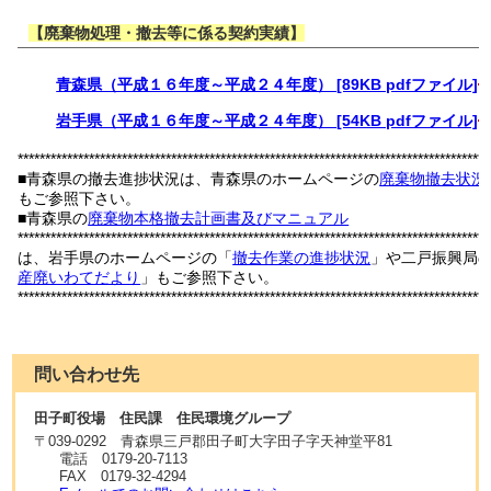
【廃棄物処理・撤去等に係る契約実績】
青森県（平成１６年度～平成２４年度） [89KB pdfファイル]
岩手県（平成１６年度～平成２４年度） [54KB pdfファイル]
**************************************************************************************
■青森県の撤去進捗状況は、青森県のホームページの
廃棄物撤去状況
もご参照下さい。
■青森県の
廃棄物本格撤去計画書及びマニュアル
************************************************************************
は、岩手県のホームページの「
撤去作業の進捗状況
」や二戸振興局
産廃いわてだより
」もご参照下さい。
**************************************************************************************
問い合わせ先
田子町役場 住民課 住民環境グループ
〒
039-0292
青森県三戸郡田子町大字田子字天神堂平81
電話
0179-20-7113
FAX
0179-32-4294