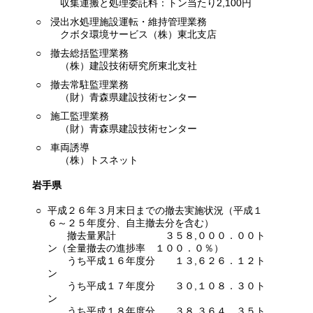
収集運搬と処理委託料：トン当たり2,100円
○
浸出水処理施設運転・維持管理業務
クボタ環境サービス（株）東北支店
○
撤去総括監理業務
（株）建設技術研究所東北支社
○
撤去常駐監理業務
（財）青森県建設技術センター
○
施工監理業務
（財）青森県建設技術センター
○
車両誘導
（株）トスネット
岩手県
○
平成２６年３月末日までの撤去実施状況（平成１
６～２５年度分、自主撤去分を含む）
撤去量累計 ３５８,０００．００ト
ン（全量撤去の進捗率 １００．０％）
うち平成１６年度分 １３,６２６．１２ト
ン
うち平成１７年度分 ３０,１０８．３０ト
ン
うち平成１８年度分 ３８,３６４．３５ト