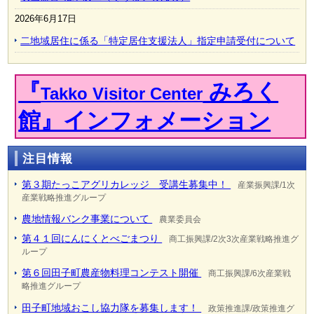
2026年6月17日
二地域居住に係る「特定居住支援法人」指定申請受付について
『
みろく
Takko Visitor Center
館』インフォメーション
注目情報
第３期たっこアグリカレッジ 受講生募集中！
産業振興課/1次
産業戦略推進グループ
農地情報バンク事業について
農業委員会
第４１回にんにくとべごまつり
商工振興課/2次3次産業戦略推進グ
ループ
第６回田子町農産物料理コンテスト開催
商工振興課/6次産業戦
略推進グループ
田子町地域おこし協力隊を募集します！
政策推進課/政策推進グ