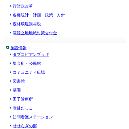
行財政改革
各種統計・計画・政策・方針
森林環境譲与税
電源立地地域対策交付金
施設情報
タプコピアンプラザ
集会所・公民館
コミュニティ広場
図書館
墓園
田子診療所
老健たっこ
訪問看護ステーション
せせらぎの郷