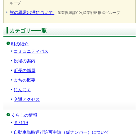
ループ
熊の異常出没について
産業振興課/1次産業戦略推進グループ
カテゴリー一覧
町の紹介
コミュニティバス
役場の案内
町長の部屋
まちの概要
にんにく
交通アクセス
くらしの情報
＃7119
自動車臨時運行許可申請（仮ナンバー）について