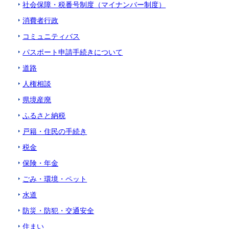
社会保障・税番号制度（マイナンバー制度）
消費者行政
コミュニティバス
パスポート申請手続きについて
道路
人権相談
県境産廃
ふるさと納税
戸籍・住民の手続き
税金
保険・年金
ごみ・環境・ペット
水道
防災・防犯・交通安全
住まい