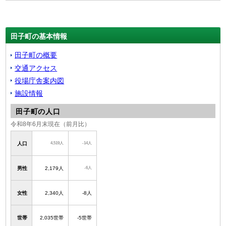
田子町の基本情報
田子町の概要
交通アクセス
役場庁舎案内図
施設情報
田子町の人口
令和8年6月末現在（前月比）
4,519人
-14人
人口
-6人
男性
2,179人
女性
2,340人
-8人
世帯
2,035世帯
-5世帯