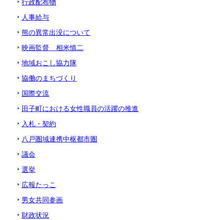
行政配布物
人事給与
熊の異常出没について
映画監督 相米慎二
地域おこし協力隊
協働のまちづくり
国際交流
田子町における女性職員の活躍の推進
入札・契約
八戸圏域連携中枢都市圏
議会
選挙
広報たっこ
男女共同参画
財政状況