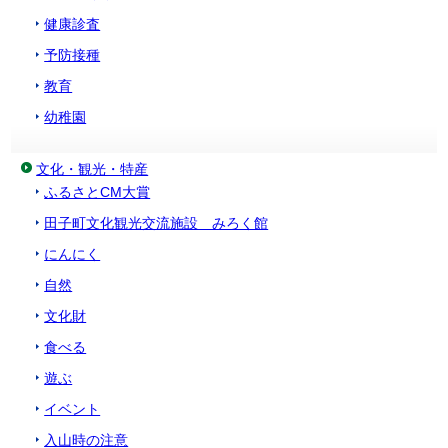
健康診査
予防接種
教育
幼稚園
文化・観光・特産
ふるさとCM大賞
田子町文化観光交流施設 みろく館
にんにく
自然
文化財
食べる
遊ぶ
イベント
入山時の注意