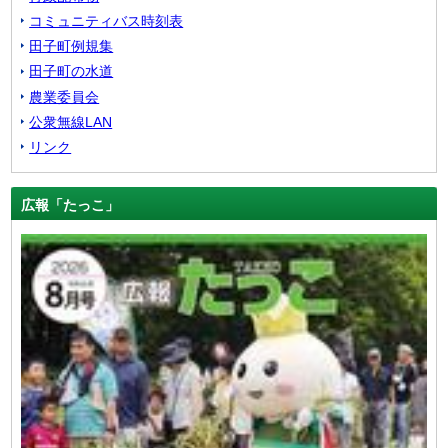
コミュニティバス時刻表
田子町例規集
田子町の水道
農業委員会
公衆無線LAN
リンク
広報「たっこ」