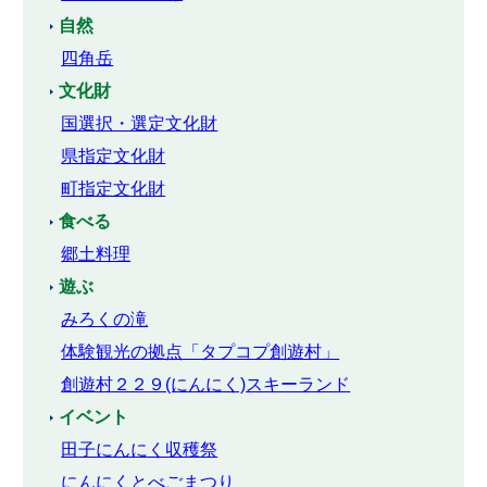
自然
四角岳
文化財
国選択・選定文化財
県指定文化財
町指定文化財
食べる
郷土料理
遊ぶ
みろくの滝
体験観光の拠点「タプコプ創遊村」
創遊村２２９(にんにく)スキーランド
イベント
田子にんにく収穫祭
にんにくとべごまつり