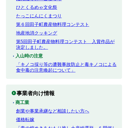
ひとくるめゃ文化祭
たっこにんにくまつり
第６回田子町農産物料理コンテスト
地産地消クッキング
第5回田子町農産物料理コンテスト 入賞作品が
決定しました。
入山時の注意
「キノコ採り等の遭難事故防止と毒キノコによる
食中毒の注意喚起について」
事業者向け情報
商工業
創業や事業承継など相談したい方へ
価格転嫁