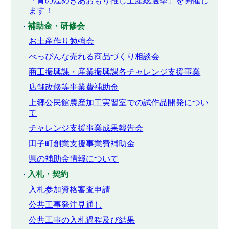
「青の煌めきあおもり推し土産総選挙」を開催し
ます！
補助金・研修会
お土産作り勉強会
べっぴんな売れる商品づくり相談会
商工振興課・産業振興課各チャレンジ支援事業
店舗改修等事業費補助金
上郷公民館農産加工実習室での試作品開発につい
て
チャレンジ支援事業成果報告会
田子町創業支援事業費補助金
県の補助金情報について
入札・契約
入札参加資格審査申請
公共工事発注見通し
公共工事の入札過程及び結果