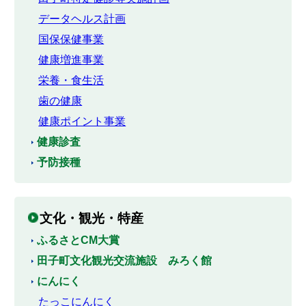
データヘルス計画
国保保健事業
健康増進事業
栄養・食生活
歯の健康
健康ポイント事業
健康診査
予防接種
文化・観光・特産
ふるさとCM大賞
田子町文化観光交流施設 みろく館
にんにく
たっこにんにく