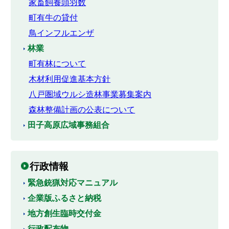
家畜飼養頭羽数
町有牛の貸付
鳥インフルエンザ
林業
町有林について
木材利用促進基本方針
八戸圏域ウルシ造林事業募集案内
森林整備計画の公表について
田子高原広域事務組合
行政情報
緊急銃猟対応マニュアル
企業版ふるさと納税
地方創生臨時交付金
行政配布物