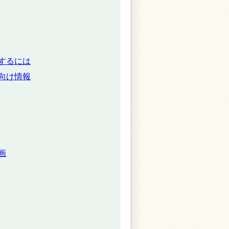
するには
向け情報
画