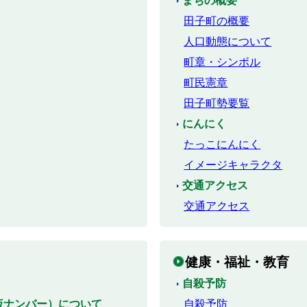
まちの概要
田子町の概要
人口動態について
町章・シンボル
町民憲章
田子町勢要覧
にんにく
たっこにんにく
イメージキャラクタ
交通アクセス
交通アクセス
健康・福祉・教育
自殺予防
仮ナンバー）について
自殺予防