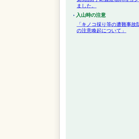
ました。
入山時の注意
「キノコ採り等の遭難事故
の注意喚起について」