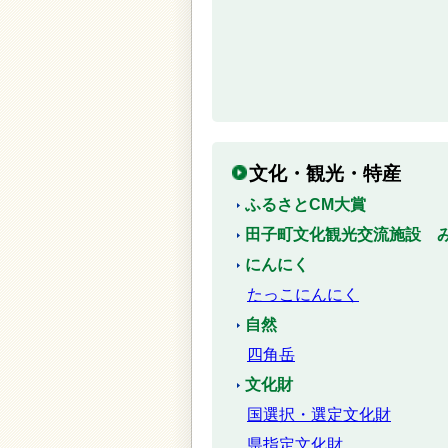
文化・観光・特産
ふるさとCM大賞
田子町文化観光交流施設 
にんにく
たっこにんにく
自然
四角岳
文化財
国選択・選定文化財
県指定文化財