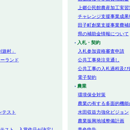
上郷公民館農産加工実習
チャレンジ支援事業成果
田子町創業支援事業費補
県の補助金情報について
入札・契約
創遊村」
入札参加資格審査申請
キーランド
公共工事発注見通し
公共工事の入札過程及び
電子契約
農業
環境保全対策
農業の有する多面的機能
ンテスト
水田収益力強化ビジョン
農業振興地域整備計画
ンテスト 入賞作品が決定し
青色申告