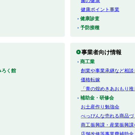
歯の健康
健康ポイント事業
健康診査
予防接種
事業者向け情報
商工業
みろく館
創業や事業承継など相談
価格転嫁
「青の煌めきあおもり推
補助金・研修会
お土産作り勉強会
べっぴんな売れる商品づ
商工振興課・産業振興課
店舗改修等事業費補助金