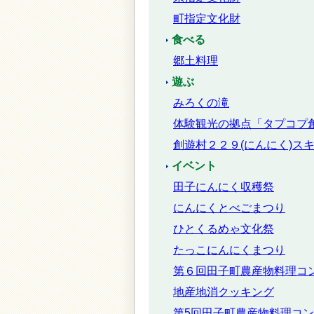
町指定文化財
食べる
郷土料理
遊ぶ
みろくの滝
体験観光の拠点「タプコプ
創遊村２２９(にんにく)ス
イベント
田子にんにく収穫祭
にんにくとべごまつり
ひとくるめゃ文化祭
たっこにんにくまつり
第６回田子町農産物料理コ
地産地消クッキング
第5回田子町農産物料理コ