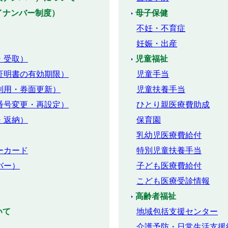
イナンバー制度）
母子保健
不妊・不育症
妊娠・出産
・受取）
児童福祉
証明書の有効期限）
児童手当
利用・券面更新）
児童扶養手当
番号変更・再設定）
ひとり親医療費助成
・返納）
保育園
乳幼児医療費給付
ーカード
特別児童扶養手当
バー）
子ども医療費給付
こども医療受診情報
高齢者福祉
いて
地域包括支援センター
介護予防・日常生活支援