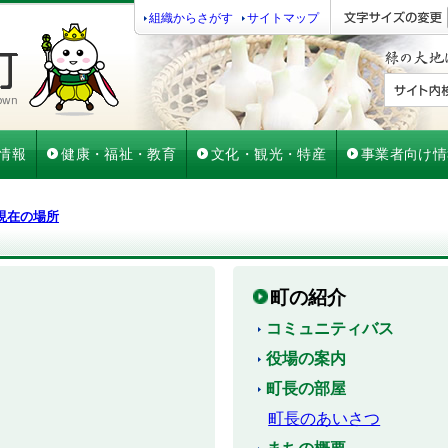
組織からさがす
サイトマップ
情報
健康・福祉・教育
文化・観光・特産
事業者向け情
現在の場所
町の紹介
コミュニティバス
役場の案内
町長の部屋
町長のあいさつ