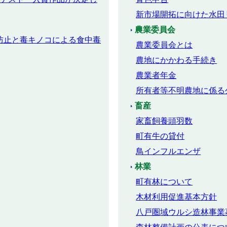
新市場開拓に向けた水田
農業委員会
防止と毒キノコによる食中毒
農業委員会とは
農地にかかわる手続き
農業者年金
所有者等不明農地に係る
畜産
家畜飼養頭羽数
町有牛の貸付
鳥インフルエンザ
林業
町有林について
木材利用促進基本方針
八戸圏域ウルシ造林事業