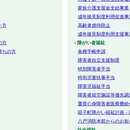
家族介護支援金支給事業
成年後見制度利用促進事
た方
高齢者虐待防止
成年後見制度利用支援事
の方
障がい者福祉
持ちの方
各種手帳申請
障害者自立支援制度
特別障害者手当
特別児童扶養手当
障害児福祉手当
障害者就労施設等優先調
重度心身障害者医療費給
田子町障がい福祉計画・
八戸消防本部からのお知
社会福祉