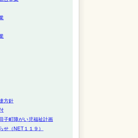
業
業
達方針
付
田子町障がい児福祉計画
らせ（NET１１９）