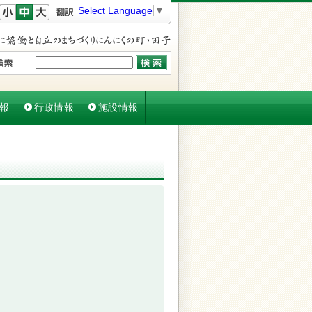
文字を小さく
文字を元に戻す
文字を大きく
Select Language
▼
報
行政情報
施設情報