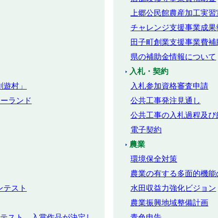
上郷公民館農産加工実習
チャレンジ支援事業成果
田子町創業支援事業費補
県の補助金情報について
入札・契約
創遊村」
入札参加資格審査申請
キーランド
公共工事発注見通し
公共工事の入札過程及び
電子契約
農業
環境保全対策
農業の有する多面的機能
ンテスト
水田収益力強化ビジョン
農業振興地域整備計画
ンテスト 入賞作品が決定し
青色申告