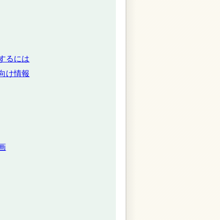
するには
向け情報
画