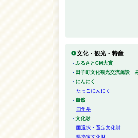
文化・観光・特産
ふるさとCM大賞
田子町文化観光交流施設 
にんにく
たっこにんにく
自然
四角岳
文化財
国選択・選定文化財
県指定文化財