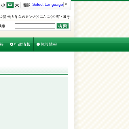
文字を小さく
文字を元に戻す
文字を大きく
Select Language
▼
報
行政情報
施設情報