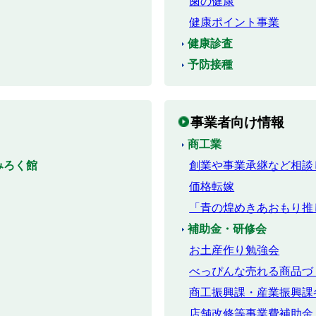
歯の健康
健康ポイント事業
健康診査
予防接種
事業者向け情報
商工業
みろく館
創業や事業承継など相談
価格転嫁
「青の煌めきあおもり推
補助金・研修会
お土産作り勉強会
べっぴんな売れる商品づ
商工振興課・産業振興課
店舗改修等事業費補助金