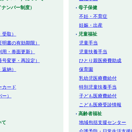
イナンバー制度）
母子保健
不妊・不育症
妊娠・出産
・受取）
児童福祉
証明書の有効期限）
児童手当
利用・券面更新）
児童扶養手当
番号変更・再設定）
ひとり親医療費助成
・返納）
保育園
乳幼児医療費給付
ーカード
特別児童扶養手当
バー）
子ども医療費給付
こども医療受診情報
高齢者福祉
いて
地域包括支援センター
介護予防・日常生活支援