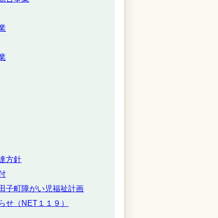
業
業
達方針
付
田子町障がい児福祉計画
らせ（NET１１９）