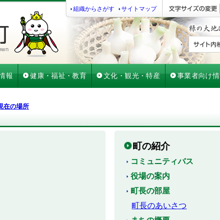
組織からさがす
サイトマップ
情報
健康・福祉・教育
文化・観光・特産
事業者向け情
現在の場所
町の紹介
コミュニティバス
役場の案内
町長の部屋
町長のあいさつ