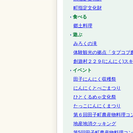
町指定文化財
食べる
郷土料理
遊ぶ
みろくの滝
体験観光の拠点「タプコプ
創遊村２２９(にんにく)ス
イベント
田子にんにく収穫祭
にんにくとべごまつり
ひとくるめゃ文化祭
たっこにんにくまつり
第６回田子町農産物料理コ
地産地消クッキング
第5回田子町農産物料理コ