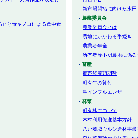
新市場開拓に向けた水田
農業委員会
防止と毒キノコによる食中毒
農業委員会とは
農地にかかわる手続き
農業者年金
所有者等不明農地に係る
畜産
家畜飼養頭羽数
町有牛の貸付
鳥インフルエンザ
林業
町有林について
木材利用促進基本方針
八戸圏域ウルシ造林事業