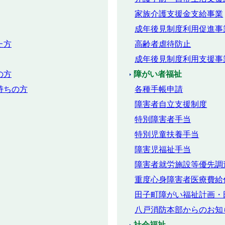
家族介護支援金支給事業
成年後見制度利用促進事
た方
高齢者虐待防止
成年後見制度利用支援事
の方
障がい者福祉
持ちの方
各種手帳申請
障害者自立支援制度
特別障害者手当
特別児童扶養手当
障害児福祉手当
障害者就労施設等優先調
重度心身障害者医療費給
田子町障がい福祉計画・
八戸消防本部からのお知
社会福祉