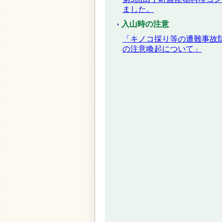
ました。
入山時の注意
「キノコ採り等の遭難事故
の注意喚起について」