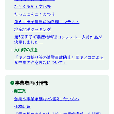
ひとくるめゃ文化祭
たっこにんにくまつり
第６回田子町農産物料理コンテスト
地産地消クッキング
第5回田子町農産物料理コンテスト 入賞作品が
決定しました。
入山時の注意
「キノコ採り等の遭難事故防止と毒キノコによる
食中毒の注意喚起について」
事業者向け情報
商工業
創業や事業承継など相談したい方へ
価格転嫁