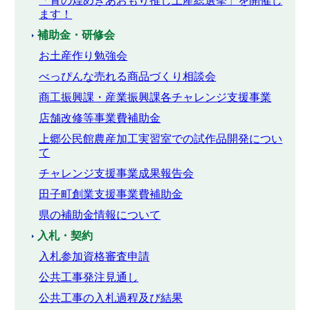
「青の煌めきあおもり推し土産総選挙」を開催し
ます！
補助金・研修会
お土産作り勉強会
べっぴんな売れる商品づくり相談会
商工振興課・産業振興課各チャレンジ支援事業
店舗改修等事業費補助金
上郷公民館農産加工実習室での試作品開発につい
て
チャレンジ支援事業成果報告会
田子町創業支援事業費補助金
県の補助金情報について
入札・契約
入札参加資格審査申請
公共工事発注見通し
公共工事の入札過程及び結果