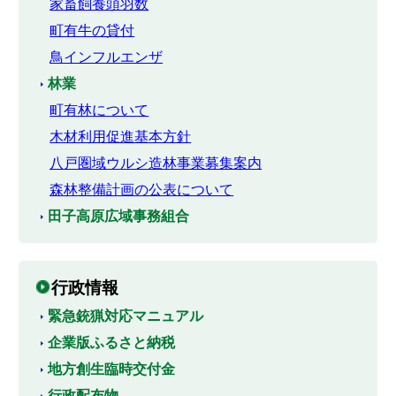
家畜飼養頭羽数
町有牛の貸付
鳥インフルエンザ
林業
町有林について
木材利用促進基本方針
八戸圏域ウルシ造林事業募集案内
森林整備計画の公表について
田子高原広域事務組合
行政情報
緊急銃猟対応マニュアル
企業版ふるさと納税
地方創生臨時交付金
行政配布物