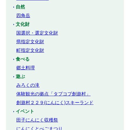
自然
四角岳
文化財
国選択・選定文化財
県指定文化財
町指定文化財
食べる
郷土料理
遊ぶ
みろくの滝
体験観光の拠点「タプコプ創遊村」
創遊村２２９(にんにく)スキーランド
イベント
田子にんにく収穫祭
にんにくとべごまつり