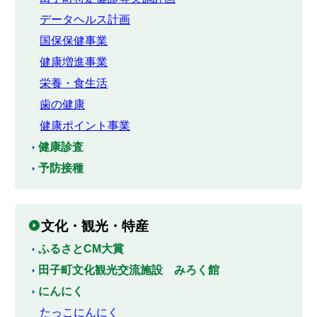
データヘルス計画
国保保健事業
健康増進事業
栄養・食生活
歯の健康
健康ポイント事業
健康診査
予防接種
文化・観光・特産
ふるさとCM大賞
田子町文化観光交流施設 みろく館
にんにく
たっこにんにく